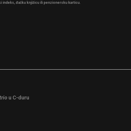
i indeks, đačku knjižicu ili penzionersku karticu.
trio
u C-duru