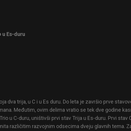
o
u Es-duru
a dva trija, u C i u Es duru. Do leta je završio prve stavo
 Šumana. Međutim, ovim delima vratio se tek dve godine ka
Trio u C-duru, uništivši prvi stav Trija u Es-duru. Prvi stav 
nita različitim razvojnim odsecima dveju glavnih tema. Za