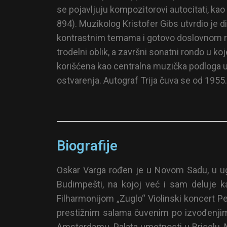
se pojavljuju kompozitorovi autocitati, ka
894). Muzikolog Kristofer Gibs utvrdio je 
kontrastnim temama i gotovo doslovnom r
trodelni oblik, a završni sonatni rondo u
korišćena kao centralna muzička podloga 
ostvarenja. Autograf Trija čuva se od 1955.
Biografije
Oskar Varga rođen je u Novom Sadu, u ug
Budimpešti, na kojoj već i sam deluje k
Filharmonijom „Zuglo“ Violinski koncert P
prestižnim salama čuvenim po izvođenjim
Amsterdamu, Palata umetnosti u Briselu, Mu