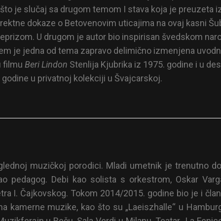
o što je slučaj sa drugom temom I stava koja je preuzeta 
direktne dokaze o Betovenovim uticajima na ovaj kasni Šube
eprizom. U drugom je autor bio inspirisan švedskom na
 kojem je jedna od tema zapravo delimično izmenjena uvod
u filmu
Beri Lindon
Stenlija Kjubrika iz 1975. godine i u d
 godine u privatnoj kolekciji u Švajcarskoj.
lednoj muzičkoj porodici. Mladi umetnik je trenutno do
ao pedagog. Debi kao solista s orkestrom, Oskar Varg
etra I. Čajkovskog. Tokom 2014/2015. godine bio je i čla
a kamerne muzike, kao što su „Laeiszhalle“ u Hamburg
zikferajn u Beču, Sala Verdi u Milanu, Teatar „La Fenice