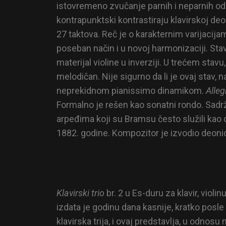
istovremeno zvučanje parnih i neparnih odl
kontrapunktski kontrastiraju klavirskoj deo
27 taktova. Reč je o karakternim varijacija
poseban način i u novoj harmonizaciji. Stav
materijal violine u inverziji. U trećem stav
melodičan. Nije sigurno da li je ovaj stav
neprekidnom pianissimo dinamikom.
Alleg
Formalno je rešen kao sonatni rondo. Sadrži
arpeđima koji su Bramsu često služili kao d
1882. godine. Kompozitor je izvodio deonicu
Klavirski trio
br. 2 u Es-duru za klavir, viol
izdata je godinu dana kasnije, kratko posl
klavirska trija, i ovaj predstavlja, u odno