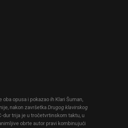
ve oba opusa i pokazao ih Klari Šuman,
snije, nakon završetka
Drugog klavirskog
C-dur trija je u tročetvrtinskom taktu, u
nimljive obrte autor pravi kombinujući