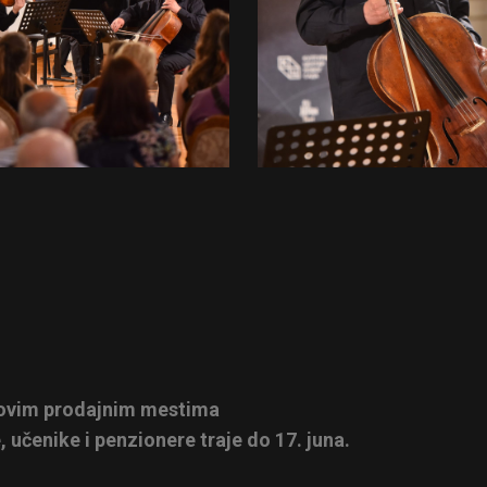
jihovim prodajnim mestima
učenike i penzionere traje do 17. juna.