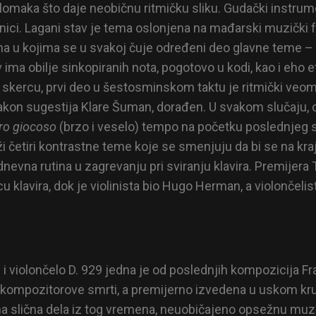
omaka što daje neobičnu ritmičku sliku. Gudački instrume
nici. Lagani stav je tema oslonjena na mađarski muzički fok
ma u kojima se u svakoj čuje određeni deo glavne teme – me
 ima obilje sinkopiranih nota, pogotovo u kodi, kao i eho e
u, skercu, prvi deo u šestosminskom taktu je ritmički veoma
, nakon sugestija Klare Šuman, dorađen. U svakom slučaju, 
ro giocoso
(brzo i veselo) tempo na početku poslednjeg s
 četiri kontrastne teme koje se smenjuju da bi se na kraju
nevna rutina u zagrevanju pri sviranju klavira. Premijera T
 klavira, dok je violinista bio Hugo Herman, a violončelist
inu i violončelo D. 929 jedna je od poslednjih kompozicija
e kompozitorove smrti, a premijerno izvedena u uskom krug
su na slična dela iz tog vremena, neuobičajeno opsežnu mu