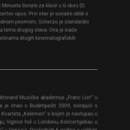
iz Minueta
Sonate za klavir
u G-duru (D.
rtov opus. Prvi stav je sonatni oblik s
rodnom pesmom. Scherzo je standardni
na tema drugog stava. Ona je inače
esetinama drugih kinematografskih
ktorand Muzičke akademije „Franc List“ u
a je imao u Budimpešti 2009, svirajući s
n Kvarteta „Kelemen“ s kojim je nastupao u
u, Vigmor hol u Londonu, Koncertgebau u
“ u Veneciji. Poslednjih 6 godina s velikim