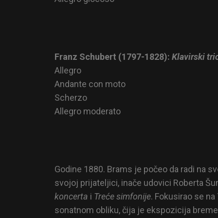
Franz Schubert (1797-1828):
Klavirski tri
Allegro
Andante con moto
Scherzo
Allegro moderato
Godine 1880. Brams je počeo da radi na svoj
svojoj prijateljici, inače udovici Roberta
koncerta
i
Treće simfonije
. Fokusirao se na 
sonatnom obliku, čija je ekspozicija breme