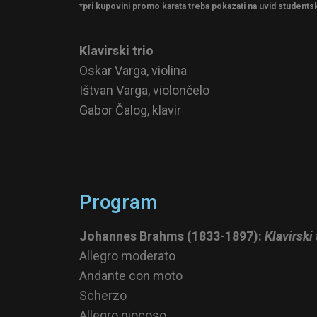
*pri kupovini promo karata treba pokazati na uvid studentsk
Klavirski trio
Oskar Varga, violina
Ištvan Varga, violončelo
Gabor Čalog, klavir
Program
Johannes Brahms (1833-1897):
Klavirski 
Allegro moderato
Andante con moto
Scherzo
Allegro giocoso