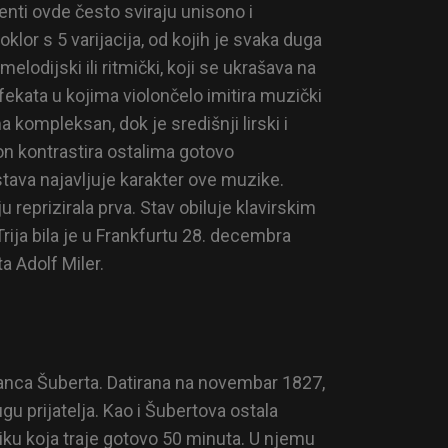
nti ovde često sviraju unisono i
lor s 5 varijacija, od kojih je svaka duga
lodijski ili ritmički, koji se ukrašava na
fekata u kojima violončelo imitira muzički
 kompleksan, dok je središnji lirski i
on kontrastira ostalima gotovo
tava najavljuje karakter ove muzike.
 reprizirala prva. Stav obiluje klavirskim
rija bila je u Frankfurtu 28. decembra
a Adolf Miler.
 Franca Šuberta. Datirana na novembar 1827,
u prijatelja. Kao i Šubertova ostala
ziku koja traje gotovo 50 minuta. U njemu