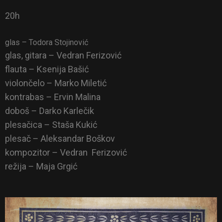
20h
glas – Todora Stojinović
glas, gitara – Vedran Ferizović
flauta – Ksenija Bašić
violončelo – Marko Miletić
kontrabas – Ervin Malina
doboš – Darko Karlečik
plesačica – Staša Kukić
plesač – Aleksandar Boškov
kompozitor – Vedran Ferizović
režija – Maja Grgić