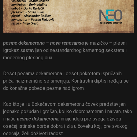
pesme dekamerona – nova renesansa
je muzičko – plesni
igrokaz sastavljen od nestandardnog kamernog seksteta i
modernog plesnog dua.
Deset pesama dekamerona i deset pokretom ispričanih
priča, naizmenično se smenjuju. Kontrastni diptisi ređaju se
do konačne pobede pesme nad igrom.
Kao što je i u Bokačevom dekameronu čovek predstavljen
jednako požudan i grešan, koliko dobronameran i naivan, tako
i naše
pesme dekamerona
, imaju ideju pre svega oživeti
osećaj istinske borbe dobra i zla u čoveku koji, pre svakog
osećaja, želi doživeti radost.