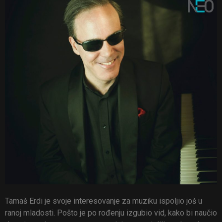
Tamaš Erdi je svoje interesovanje za muziku ispoljio još u
ranoj mladosti. Pošto je po rođenju izgubio vid, kako bi naučio