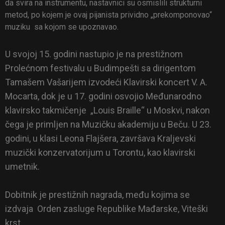
da svira na instrumentu, nastavnici su osmislili strukturni
metod, po kojem je ovaj pijanista prividno „prekomponovao“
muziku sa kojom se upoznavao.
U svojoj 15. godini nastupio je na prestižnom
Prolećnom festivalu u Budimpešti sa dirigentom
Tamašem Vašarijem izvodeći Klavirski koncert V. A.
Mocarta, dok je u 17. godini osvojio Međunarodno
klavirsko takmičenje „Louis Braille“ u Moskvi, nakon
čega je primljen na Muzičku akademiju u Beču. U 23.
godini, u klasi Leona Flajšera, završava Kraljevski
muzički konzervatorijum u Torontu, kao klavirski
umetnik.
Dobitnik je prestižnih nagrada, među kojima se
izdvaja Orden zasluge Republike Mađarske, Viteški
krst.